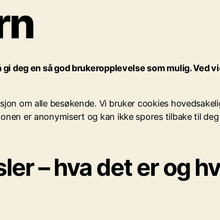
rn
 å gi deg en så god brukeropplevelse som mulig
. Ved v
jon om alle besøkende. Vi bruker cookies hovedsakelig
onen er anonymisert og kan ikke spores tilbake til de
er – hva det er og h