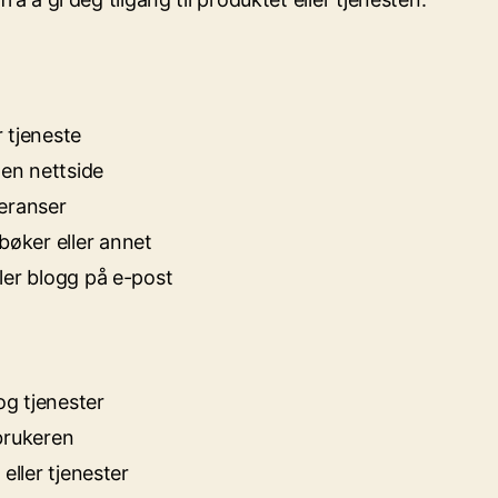
 tjeneste
 en nettside
feranser
øker eller annet
ler blogg på e-post
og tjenester
brukeren
eller tjenester