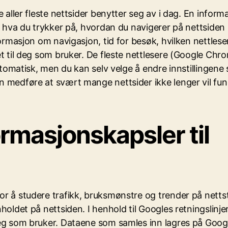
 aller fleste nettsider benytter seg av i dag. En informa
se hva du trykker på, hvordan du navigerer på nettside
ormasjon om navigasjon, tid for besøk, hvilken nettleser 
 til deg som bruker. De fleste nettlesere (Google Chrome
utomatisk, men du kan selv velge å endre innstillingene 
n medføre at svært mange nettsider ikke lenger vil fun
ormasjonskapsler til
or å studere trafikk, bruksmønstre og trender på nett
holdet på nettsiden. I henhold til Googles retningslinje
deg som bruker. Dataene som samles inn lagres på Googl