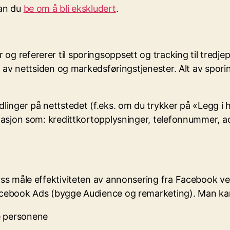
kan du
be om å bli ekskludert
.
 refererer til sporingsoppsett og tracking til tredje
ng av nettsiden og markedsføringstjenester. Alt av spo
inger på nettstedet (f.eks. om du trykker på «Legg i ha
rmasjon som: kredittkortopplysninger, telefonnummer, a
oss måle effektiviteten av annonsering fra Facebook v
acebook Ads (bygge Audience og remarketing). Man kan
ge personene