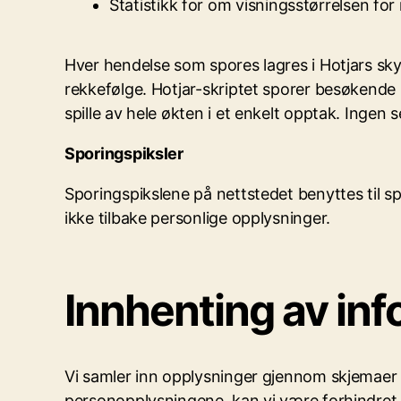
Statistikk for om visningsstørrelsen for
Hver hendelse som spores lagres i Hotjars sky-
rekkefølge. Hotjar-skriptet sporer besøkende n
spille av hele økten i et enkelt opptak. Ingen 
Sporingspiksler
Sporingspikslene på nettstedet benyttes til s
ikke tilbake personlige opplysninger.
Innhenting av in
Vi samler inn opplysninger gjennom skjemaer på
personopplysningene, kan vi være forhindret fra