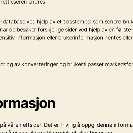
 nettleseren endres
database ved hjelp av et tidsstempel som senere brukes 
år de besøker forskjellige sider ved hjelp av en første
sensitiv informasjon eller brukerinformasjon hentes eller
poring av konverteringer og brukertilpasset markedsfør
formasjon
 våre nettsider. Det er frivillig å oppgi denne informa
 å gi deg tilgang til produktet eller tjenesten.